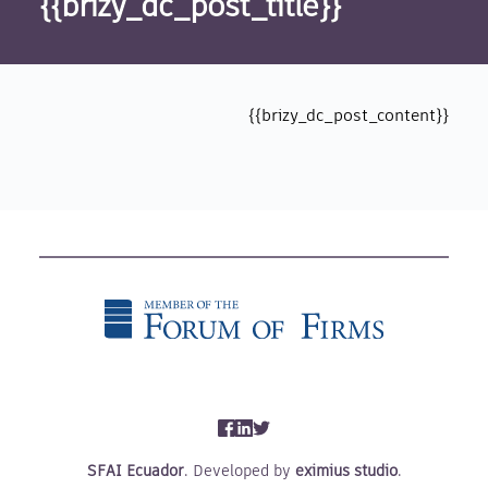
{{brizy_dc_post_title}}
{{brizy_dc_post_content}}
SFAI
Ecuador
. Developed by 
eximius studio
.