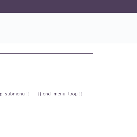
p_submenu }}
{{ end_menu_loop }}