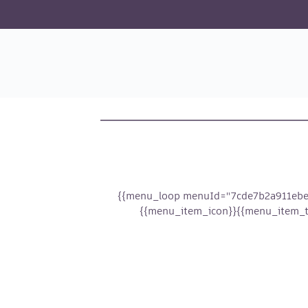
{{menu_loop menuId="7cde7b2a911ebe
{{menu_item_icon}}
{{menu_item_ti